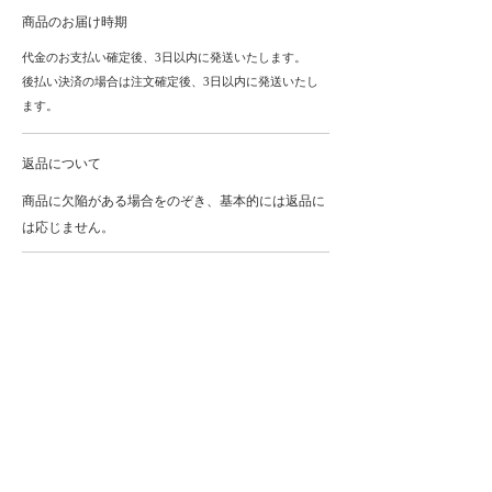
商品のお届け時期
代金のお支払い確定後、3日以内に発送いたします。
後払い決済の場合は注文確定後、3日以内に発送いたし
ます。
返品について
商品に欠陥がある場合をのぞき、基本的には返品に
は応じません。
ADDRESS
代官山店
〒150-0021 ​
東京都渋谷区恵比寿西1-33-18
コート代官山 102​​
丸ビル店
〒100-6390​
東京都千代田区丸の内2-4-1
​​丸の内ビルディングB1