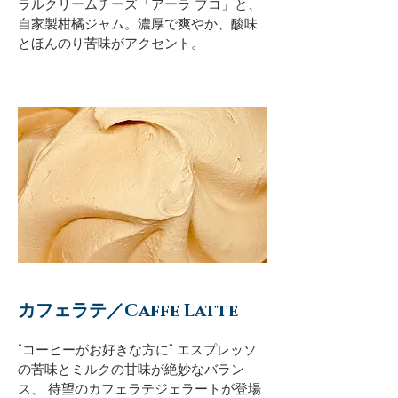
ラルクリームチーズ「アーラ ブコ」と、
自家製柑橘ジャム。
濃厚で爽やか、酸味
とほんのり苦味がアクセント。
カフェラテ／Caffe Latte
“コーヒーがお好きな方に” エスプレッソ
の苦味とミルクの甘味が絶妙なバラン
ス、 待望のカフェラテジェラートが登場