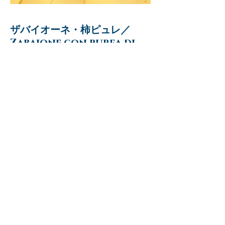
ザバイオーネ・柿ピュレ／
Zabaione con purea di
cachi（11月～3月）
“北イタリア伝統ドルチェ” マルサラ酒を
たっぷり使用した卵ベースのジェラート
にとろとろに熟した柿ピュレを一緒に。