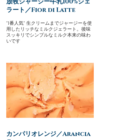
放牧ジャージー牛乳100%ジェ
ラート／Fior di Latte
"1番人気" 生クリームまでジャージーを使
用したリッチなミルクジェラート。後味
スッキリでシンプルなミルク本来の味わ
いです
カンパリオレンジ／Arancia